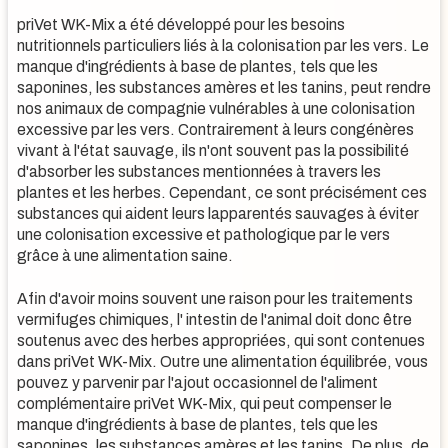
priVet WK-Mix a été développé pour les besoins
nutritionnels particuliers liés à la colonisation par les vers. Le
manque d'ingrédients à base de plantes, tels que les
saponines, les substances amères et les tanins, peut rendre
nos animaux de compagnie vulnérables à une colonisation
excessive par les vers. Contrairement à leurs congénères
vivant à l'état sauvage, ils n'ont souvent pas la possibilité
d'absorber les substances mentionnées à travers les
plantes et les herbes. Cependant, ce sont précisément ces
substances qui aident leurs lapparentés sauvages à éviter
une colonisation excessive et pathologique par le vers
grâce à une alimentation saine.
Afin d'avoir moins souvent une raison pour les traitements
vermifuges chimiques, l' intestin de l'animal doit donc être
soutenus avec des herbes appropriées, qui sont contenues
dans priVet WK-Mix. Outre une alimentation équilibrée, vous
pouvez y parvenir par l'ajout occasionnel de l'aliment
complémentaire priVet WK-Mix, qui peut compenser le
manque d'ingrédients à base de plantes, tels que les
saponines, les substances amères et les tanins. De plus, de