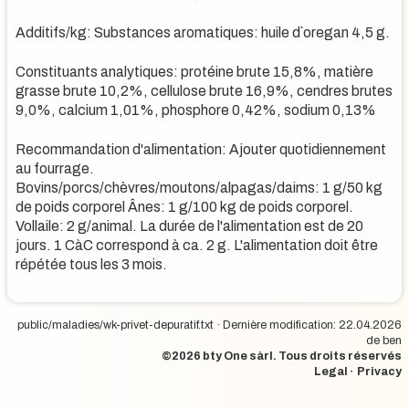
Additifs/kg: Substances aromatiques: huile d`oregan 4,5 g.
Constituants analytiques: protéine brute 15,8%, matière
grasse brute 10,2%, cellulose brute 16,9%, cendres brutes
9,0%, calcium 1,01%, phosphore 0,42%, sodium 0,13%
Recommandation d'alimentation: Ajouter quotidiennement
au fourrage.
Bovins/porcs/chèvres/moutons/alpagas/daims: 1 g/50 kg
de poids corporel Ânes: 1 g/100 kg de poids corporel.
Vollaile: 2 g/animal. La durée de l'alimentation est de 20
jours. 1 CàC correspond à ca. 2 g. L'alimentation doit être
répétée tous les 3 mois.
public/maladies/wk-privet-depuratif.txt
· Dernière modification: 22.04.2026
de
ben
©2026
bty One sàrl
. Tous droits réservés
·